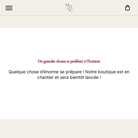
Skip
window.dataLayer = window.dataLayer || []; function gtag()
to
{dataLayer.push(arguments);} gtag('js', new Date());
Menu
main
gtag('config', 'G-Q0FQ7ETT7R');
content
De grandes choses se profilent à l’horizon
Quelque chose d’énorme se prépare ! Notre boutique est en
chantier et sera bientôt lancée !