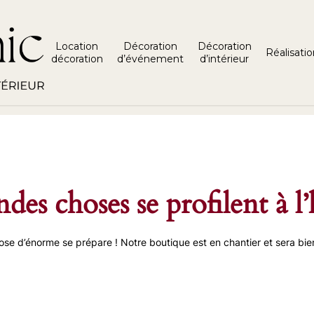
ayer.push(arguments);} gtag('js', new Date()); gtag('config', 'G
Location
Décoration
Décoration
Réalisatio
décoration
d’événement
d’intérieur
des choses se profilent à l
se d’énorme se prépare ! Notre boutique est en chantier et sera bien