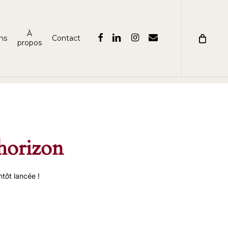
-Q0FQ7ETT7R');
À
facebook
linkedin
instagram
email
ns
Contact
propos
’horizon
tôt lancée !