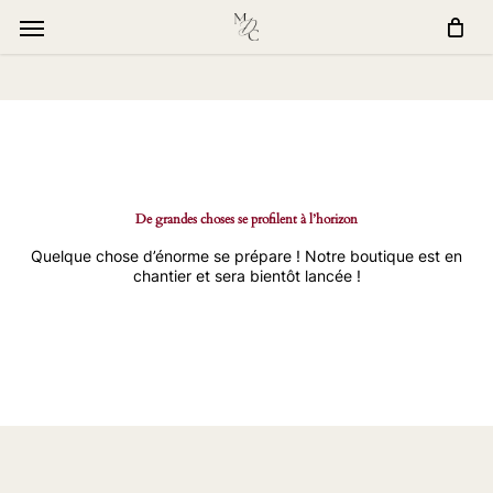
Skip
window.dataLayer = window.dataLayer || []; function gtag()
to
{dataLayer.push(arguments);} gtag('js', new Date());
Menu
main
gtag('config', 'G-Q0FQ7ETT7R');
content
De grandes choses se profilent à l’horizon
Quelque chose d’énorme se prépare ! Notre boutique est en
chantier et sera bientôt lancée !