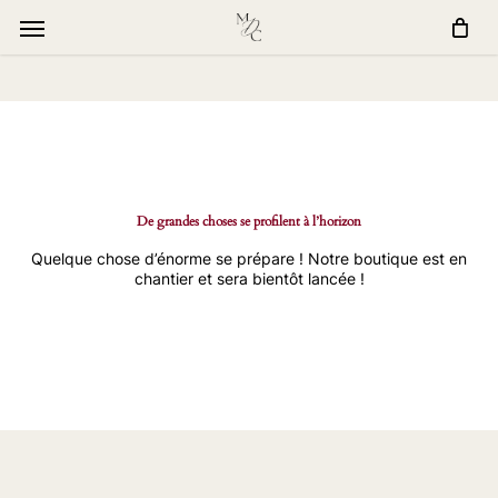
Skip
window.dataLayer = window.dataLayer || []; function gtag()
to
{dataLayer.push(arguments);} gtag('js', new Date()); gtag('config', 'G-
Menu
main
Q0FQ7ETT7R');
content
De grandes choses se profilent à l’horizon
Quelque chose d’énorme se prépare ! Notre boutique est en
chantier et sera bientôt lancée !