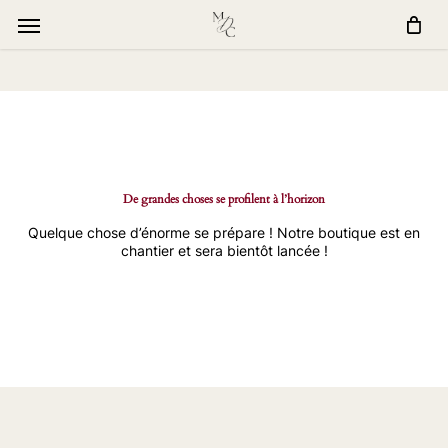
Skip
window.dataLayer = window.dataLayer || []; function gtag()
to
{dataLayer.push(arguments);} gtag('js', new Date());
Menu
main
gtag('config', 'G-Q0FQ7ETT7R');
content
De grandes choses se profilent à l’horizon
Quelque chose d’énorme se prépare ! Notre boutique est en
chantier et sera bientôt lancée !