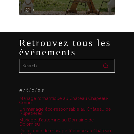
0
Retrouvez tous les
événements
Articles
Mariage romantique au Château Chapeau-
Cornu
Un mariage éco-responsable au Château de
Pupetières
Mariage d’automne au Domaine de
Dolomieu
Décoration de mariage féérique au Château