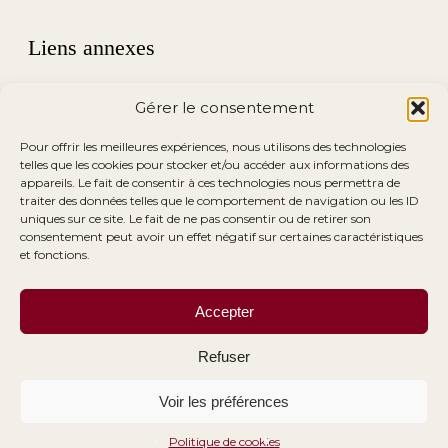
Liens annexes
Conditions Générales de Vente
Gérer le consentement
Conditions Générales de Location
Pour offrir les meilleures expériences, nous utilisons des technologies
telles que les cookies pour stocker et/ou accéder aux informations des
appareils. Le fait de consentir à ces technologies nous permettra de
Mentions Légales
traiter des données telles que le comportement de navigation ou les ID
uniques sur ce site. Le fait de ne pas consentir ou de retirer son
consentement peut avoir un effet négatif sur certaines caractéristiques
et fonctions.
Accepter
Refuser
© 2026 Ma Déco Chic.
Voir les préférences
facebook
instagram
email
Politique de cookies