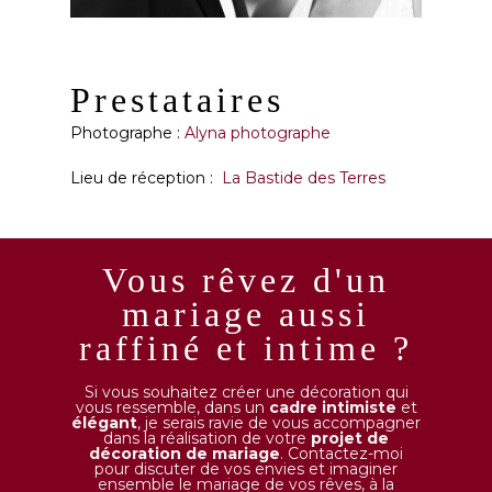
Prestataires
Photographe :
Alyna photographe
Lieu de réception :
La Bastide des Terres
Vous rêvez d'un
mariage aussi
raffiné et intime ?
Si vous souhaitez créer une décoration qui
vous ressemble, dans un
cadre intimiste
et
élégant
, je serais ravie de vous accompagner
dans la réalisation de votre
projet de
décoration de mariage
. Contactez-moi
pour discuter de vos envies et imaginer
ensemble le mariage de vos rêves, à la