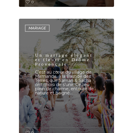
0
MARIAGE
Un mariage élégant
et fleuri en Drôme
Provençale
C’est au cœur du village de
Mirmande, à la Bastide des
Terres, que Saman & Sacha
ont choisi de s’unir. Ce lieu
plein de charme, entouré de
nature et baigné…
0